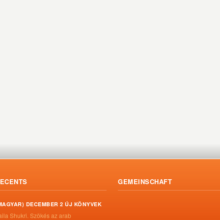
ECENTS
GEMEINSCHAFT
MAGYAR) DECEMBER 2 ÚJ KÖNYVEK
aila Shukri. Szökés ​az arab