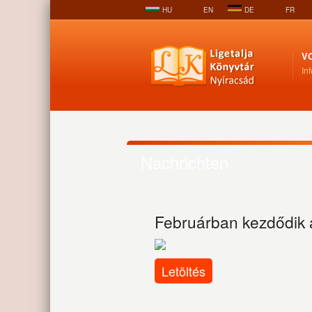
HU
EN
DE
FR
V
In
Nachrichten
Februárban kezdődik 
Letöltés