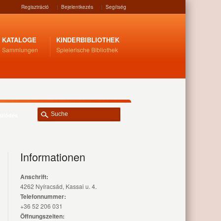
Regisztráció
|
Bejelentkezés
|
Segítség
KATALOGE
KINDERBIBLIOTHEK
Sammlungen
Spielerische Bibliothek
zülődés
Informationen
Anschrift:
4262 Nyíracsád, Kassai u. 4.
Telefonnummer:
+36 52 206 031
Öffnungszeiten: