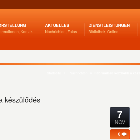
ORSTELLUNG
AKTUELLES
DIENSTLEISTUNGEN
formationen, Kontakt
Nachrichten, Fotos
Bibliothek, Online
Startseite
Nachrichten
Februárban kezdődik a kés
a készülődés
7
NOV
0