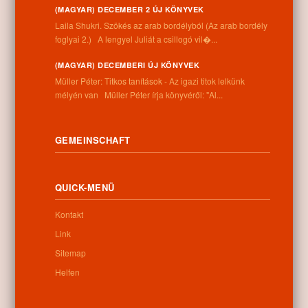
Letöltés
(MAGYAR) DECEMBER 2 ÚJ KÖNYVEK
Laila Shukri. Szökés ​az arab bordélyból (Az arab bordély
foglyai 2.) A lengyel Juliát a csillogó vil�...
(MAGYAR) DECEMBERI ÚJ KÖNYVEK
Müller Péter: Titkos tanítások - Az igazi titok lelkünk
0
mélyén van Müller Péter írja könyvéről: "Al...
Verwandte beiträge
GEMEINSCHAFT
No related posts found
QUICK-MENÜ
Kontakt
Categories:
Andere
Link
Sitemap
Helfen
Informationen