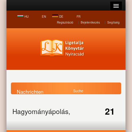
HU
EN
DE
FR
Regisztráció
|
Bejelentkezés
|
Segítség
Nachrichten
Startseite
Nachrichten
Hagyományápolás,
21
Hagyományápolás,
szórakozás
szórakozás
APR