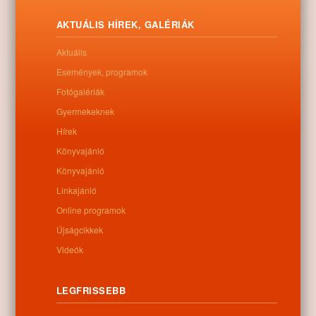
AKTUÁLIS HÍREK, GALÉRIÁK
Aktuális
Események, programok
Fotógalériák
Gyermekeknek
Hírek
Könyvajánló
Könyvajánló
Letöltés
Linkajánló
Online programok
Újságcikkek
Videók
0
LEGFRISSEBB
Kapcsolódó anyagok