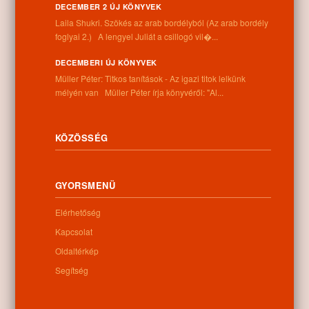
DECEMBER 2 ÚJ KÖNYVEK
Nem található kapcsolódó anyag
Laila Shukri. Szökés ​az arab bordélyból (Az arab bordély
foglyai 2.) A lengyel Juliát a csillogó vil�...
DECEMBERI ÚJ KÖNYVEK
Müller Péter: Titkos tanítások - Az igazi titok lelkünk
mélyén van Müller Péter írja könyvéről: "Al...
Kategóriák:
Egyéb
KÖZÖSSÉG
Információk
GYORSMENÜ
Cím:
Elérhetőség
4262 Nyíracsád, Kassai u. 4.
Telefon:
Kapcsolat
+36 52 206 031
Oldaltérkép
Nyitva tartás:
Hétfő: 9:00-12:00 13:00-16:30
Segítség
Kedd: 9:00-12:00 13:00-16:30
Szerda: 9:00-12:00 13:00-16:30
Csütörtök: 9:00-12:00 13:00-16:30