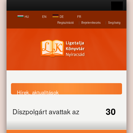
HU
EN
DE
FR
Regisztráció
|
Bejelentkezés
|
Segítség
Hírek, aktualitások
30
Díszpolgárt avattak az
Nyitólap
Hírek, aktualitások
Díszpolgárt avattak az
ünnepen
ünnepen
OCT