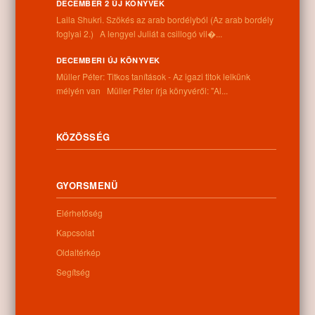
Információk
DECEMBER 2 ÚJ KÖNYVEK
Laila Shukri. Szökés ​az arab bordélyból (Az arab bordély
Cím:
foglyai 2.) A lengyel Juliát a csillogó vil�...
4262 Nyíracsád, Kassai u. 4.
Telefon:
DECEMBERI ÚJ KÖNYVEK
+36 52 206 031
Müller Péter: Titkos tanítások - Az igazi titok lelkünk
Nyitva tartás:
mélyén van Müller Péter írja könyvéről: "Al...
Hétfő: 9:00-12:00 13:00-16:30
Kedd: 9:00-12:00 13:00-16:30
Szerda: 9:00-12:00 13:00-16:30
KÖZÖSSÉG
Csütörtök: 9:00-12:00 13:00-16:30
Péntek: 9:00-12:00 13:00-16:30
Szombat: 9:00-12:00
GYORSMENÜ
Vasárnap: zárva
Elérhetőség
Kapcsolat
Hírlevél
Oldaltérkép
Segítség