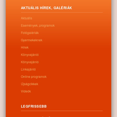
Letöltés
AKTUÁLIS HÍREK, GALÉRIÁK
Aktuális
Események, programok
Fotógalériák
0
Gyermekeknek
Hírek
Kapcsolódó anyagok
Könyvajánló
Nem található kapcsolódó anyag
Könyvajánló
Linkajánló
Online programok
Újságcikkek
Kategóriák:
Egyéb
Videók
LEGFRISSEBB