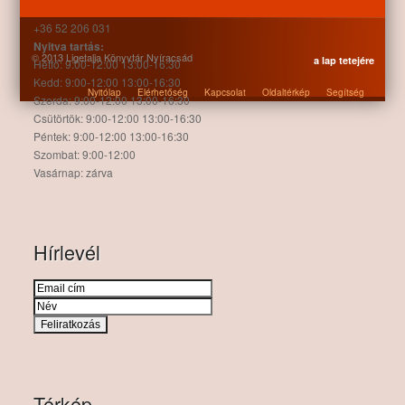
Telefon:
+36 52 206 031
Nyitva tartás:
© 2013 Ligetalja Könyvtár Nyíracsád
a lap tetejére
Hétfő: 9:00-12:00 13:00-16:30
Kedd: 9:00-12:00 13:00-16:30
Nyitólap
Elérhetőség
Kapcsolat
Oldaltérkép
Segítség
Szerda: 9:00-12:00 13:00-16:30
Csütörtök: 9:00-12:00 13:00-16:30
Péntek: 9:00-12:00 13:00-16:30
Szombat: 9:00-12:00
Vasárnap: zárva
Hírlevél
Térkép