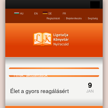
HU
EN
DE
FR
Regisztráció
|
Bejelentkezés
|
Segítség
Hírek, aktualitások
9
Élet a gyors reagálásért
JAN
Nyitólap
Hírek, aktualitások
Élet a gyors reagálásért