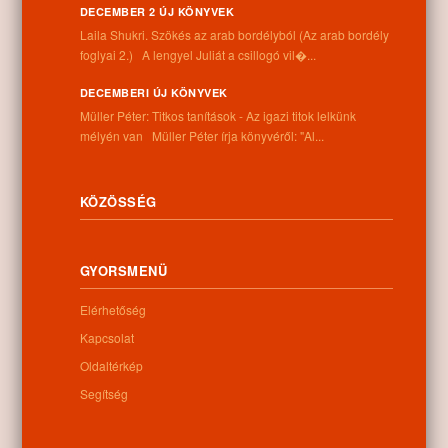
DECEMBER 2 ÚJ KÖNYVEK
Laila Shukri. Szökés ​az arab bordélyból (Az arab bordély
foglyai 2.) A lengyel Juliát a csillogó vil�...
0
DECEMBERI ÚJ KÖNYVEK
Kapcsolódó anyagok
Müller Péter: Titkos tanítások - Az igazi titok lelkünk
mélyén van Müller Péter írja könyvéről: "Al...
Nem található kapcsolódó anyag
KÖZÖSSÉG
Kategóriák:
Egyéb
GYORSMENÜ
Elérhetőség
Kapcsolat
Oldaltérkép
Információk
Segítség
Cím:
4262 Nyíracsád, Kassai u. 4.