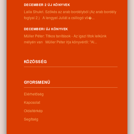
DECEMBER 2 ÚJ KÖNYVEK
Laila Shukri. Szökés ​az arab bordélyból (Az arab bordély
foglyai 2.) A lengyel Juliát a csillogó vil�...
DECEMBERI ÚJ KÖNYVEK
Müller Péter: Titkos tanítások - Az igazi titok lelkünk
Letöltés
mélyén van Müller Péter írja könyvéről: "Al...
KÖZÖSSÉG
0
GYORSMENÜ
Kapcsolódó anyagok
Elérhetőség
Nem található kapcsolódó anyag
Kapcsolat
Oldaltérkép
Segítség
Kategóriák:
Egyéb