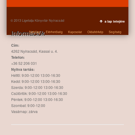
© 2013 Ligetalja Könyvtár Nyíracsád
a lap tetejére
Információk
Nyitólap
Elérhetőség
Kapcsolat
Oldaltérkép
Segítség
Cím:
4262 Nyíracsád, Kassai u. 4.
Telefon:
+36 52 206 031
Nyitva tartás:
Hétfő: 9:00-12:00 13:00-16:30
Kedd: 9:00-12:00 13:00-16:30
Szerda: 9:00-12:00 13:00-16:30
Csütörtök: 9:00-12:00 13:00-16:30
Péntek: 9:00-12:00 13:00-16:30
Szombat: 9:00-12:00
Vasárnap: zárva