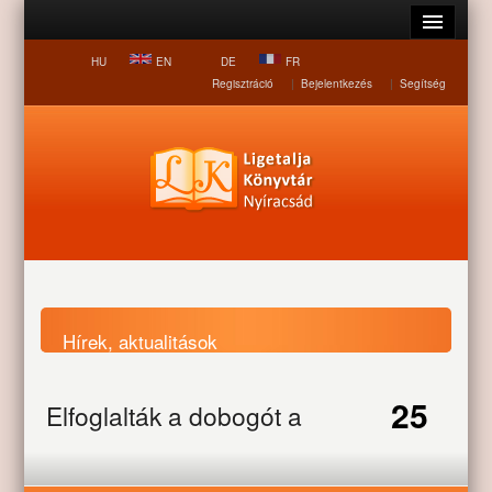
HU
EN
DE
FR
Regisztráció
|
Bejelentkezés
|
Segítség
Hírek, aktualitások
25
Elfoglalták a dobogót a
Nyitólap
Hírek, aktualitások
Elfoglalták a dobogót a
nyíracsádi diákok
nyíracsádi diákok
FEB