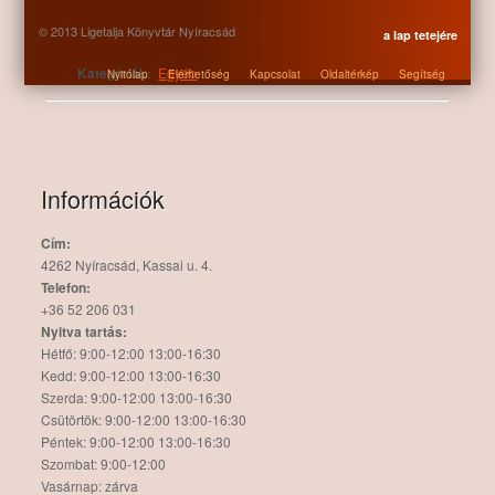
© 2013 Ligetalja Könyvtár Nyíracsád
a lap tetejére
Kategóriák:
Egyéb
Nyitólap
Elérhetőség
Kapcsolat
Oldaltérkép
Segítség
Információk
Cím:
4262 Nyíracsád, Kassai u. 4.
Telefon:
+36 52 206 031
Nyitva tartás:
Hétfő: 9:00-12:00 13:00-16:30
Kedd: 9:00-12:00 13:00-16:30
Szerda: 9:00-12:00 13:00-16:30
Csütörtök: 9:00-12:00 13:00-16:30
Péntek: 9:00-12:00 13:00-16:30
Szombat: 9:00-12:00
Vasárnap: zárva