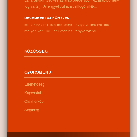
foglyai 2.) A lengyel Juliát a csillogó vil�...
DECEMBERI ÚJ KÖNYVEK
Müller Péter: Titkos tanítások - Az igazi titok lelkünk
mélyén van Müller Péter írja könyvéről: "Al...
KÖZÖSSÉG
Letöltés
GYORSMENÜ
Elérhetőség
Kapcsolat
0
Oldaltérkép
Segítség
Kapcsolódó anyagok
Nem található kapcsolódó anyag