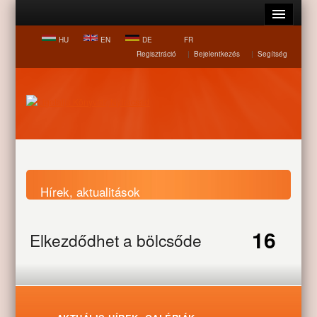
HU
EN
DE
FR
Regisztráció
|
Bejelentkezés
|
Segítség
Hírek, aktualitások
16
Elkezdődhet a bölcsőde
Nyitólap
Hírek, aktualitások
Elkezdődhet a bölcsőde
építése
építése
FEB