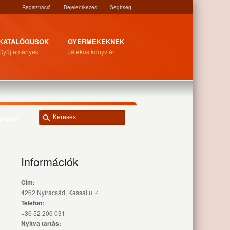
Regisztráció
|
Bejelentkezés
|
Segítség
KATALÓGUSOK
GYERMEKEKNEK
Gyűjtemények
Játékos könyvtár
 próbák
Információk
Cím:
4262 Nyíracsád, Kassai u. 4.
Telefon:
+36 52 206 031
Nyitva tartás: