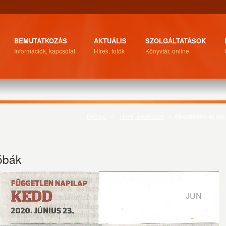
BEMUTATKOZÁS
AKTUÁLIS
SZOLGÁLTATÁSOK
Információk, kapcsolat
Hírek, fotók
Könyvtár, online
Nyitólap
Hírek, aktualitások
Elkezdődtek az élő
óbák
23
JUN
0