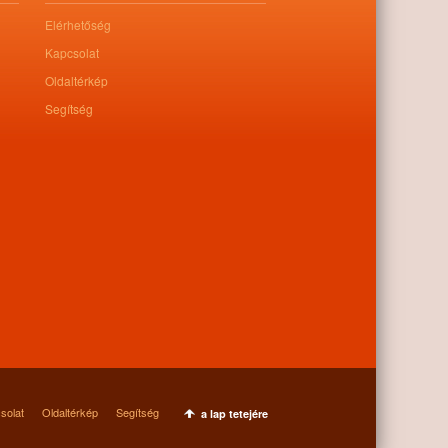
Elérhetőség
Kapcsolat
Oldaltérkép
Segítség
solat
Oldaltérkép
Segítség
a lap tetejére