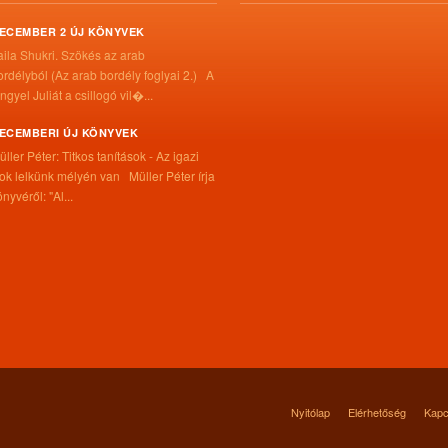
ECEMBER 2 ÚJ KÖNYVEK
aila Shukri. Szökés ​az arab
ordélyból (Az arab bordély foglyai 2.) A
ngyel Juliát a csillogó vil�...
ECEMBERI ÚJ KÖNYVEK
üller Péter: Titkos tanítások - Az igazi
itok lelkünk mélyén van Müller Péter írja
nyvéről: "Al...
Nyitólap
Elérhetőség
Kapc