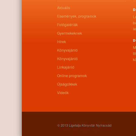
Aktuális
D
Események, programok
L
b
Fotógalériák
le
Gyermekeknek
D
Hírek
M
Könyvajánló
t
Könyvajánló
kö
Linkajánló
Online programok
Újságcikkek
Videók
© 2013 Ligetalja Könyvtár Nyíracsád