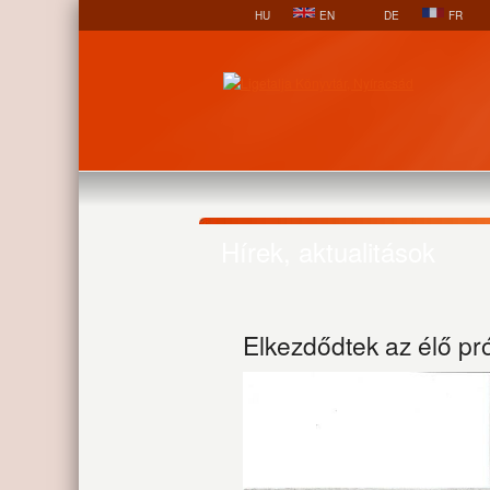
HU
EN
DE
FR
Hírek, aktualitások
Elkezdődtek az élő pr