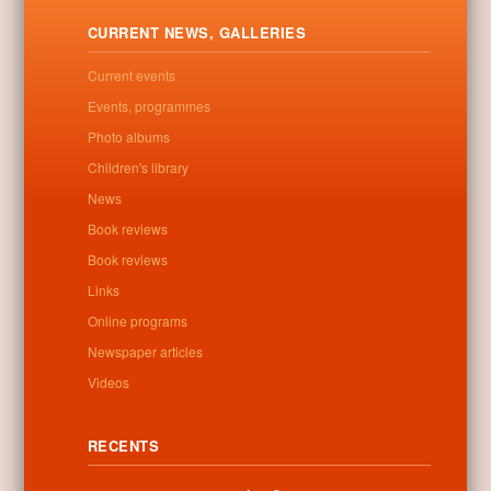
Krisztus testét a templom oltára előtt felállított jelképes sírba.
CURRENT NEWS, GALLERIES
Letöltés
Current events
Events, programmes
Photo albums
0
Children's library
News
Related posts
Book reviews
Book reviews
No related posts found
Links
Online programs
Newspaper articles
Videos
Categories:
Uncategorized
RECENTS