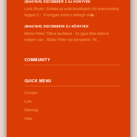
(MAGYAR) DECEMBER 2 ÚJ KÖNYVEK
Information
Laila Shukri. Szökés ​az arab bordélyból (Az arab bordély
foglyai 2.) A lengyel Juliát a csillogó vil�...
Address:
4262 Nyíracsád, Kassai u. 4.
(MAGYAR) DECEMBERI ÚJ KÖNYVEK
Phone number:
Müller Péter: Titkos tanítások - Az igazi titok lelkünk
+36 52 206 031
mélyén van Müller Péter írja könyvéről: "Al...
Opening hours:
Monday: 9:00-12:00 13:00-16:30
Tuesday: 9:00-12:00 13:00-16:30
COMMUNITY
Wednesday: 9:00-12:00 13:00-16:30
Thursday: 9:00-12:00 13:00-16:30
Friday: 9:00-12:00 13:00-16:30
QUICK MENU
Saturday: 9:00-12:00
Sunday: closed
Contact
Link
Sitemap
Newsletter
Help