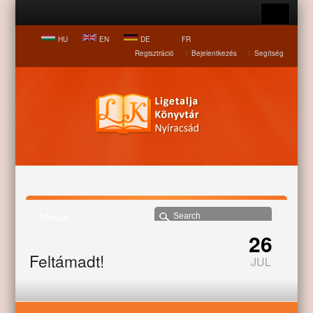
HU
EN
DE
FR
Regisztráció
|
Bejelentkezés
|
Segítség
News
26
Home page
News
Feltámadt!
Feltámadt!
JUL
Feltámadt Krisztus! Húsvéttól pünkösdig köszöntik egymást így a
hívő görög katotikusok Nyíracsádon, Nagypénteken helyezték