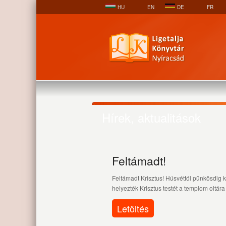
HU
EN
DE
FR
Hírek, aktualitások
Feltámadt!
Feltámadt Krisztus! Húsvéttól pünkösdig 
helyezték Krisztus testét a templom oltára el
Letöltés