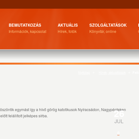
BEMUTATKOZÁS
AKTUÁLIS
SZOLGÁLTATÁSOK
Információk, kapcsolat
Hírek, fotók
Könyvtár, online
Nyitólap
Hírek, aktualitások
Fel
26
köszöntik egymást így a hívő görög katotikusok Nyíracsádon, Nagypénteken
őtt felállított jelképes sírba.
JUL
0