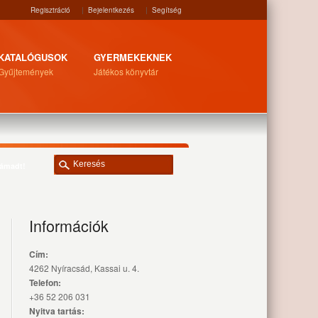
Regisztráció
|
Bejelentkezés
|
Segítség
KATALÓGUSOK
GYERMEKEKNEK
Gyűjtemények
Játékos könyvtár
támadt!
Információk
Cím:
4262 Nyíracsád, Kassai u. 4.
Telefon:
+36 52 206 031
Nyitva tartás: