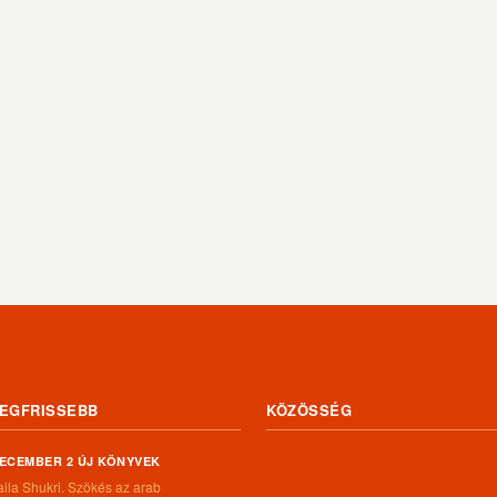
EGFRISSEBB
KÖZÖSSÉG
ECEMBER 2 ÚJ KÖNYVEK
aila Shukri. Szökés ​az arab