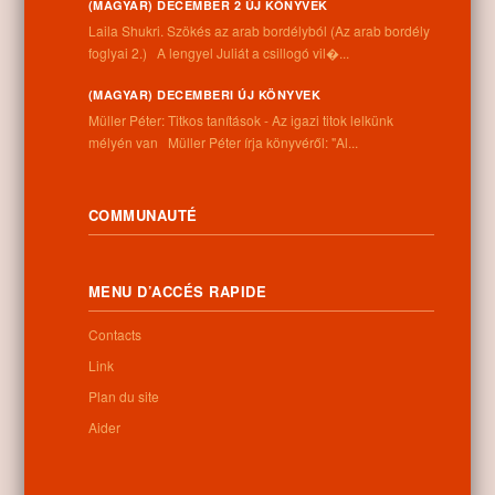
(MAGYAR) DECEMBER 2 ÚJ KÖNYVEK
Information
Laila Shukri. Szökés ​az arab bordélyból (Az arab bordély
foglyai 2.) A lengyel Juliát a csillogó vil�...
Adresse:
4262 Nyíracsád, Kassai u. 4.
(MAGYAR) DECEMBERI ÚJ KÖNYVEK
Téléphone:
Müller Péter: Titkos tanítások - Az igazi titok lelkünk
+36 52 206 031
mélyén van Müller Péter írja könyvéről: "Al...
Horaires:
Lundi: 9:00-12:00 13:00-16:30
Mardi: 9:00-12:00 13:00-16:30
COMMUNAUTÉ
Mercredi: 9:00-12:00 13:00-16:30
Jeudi: 9:00-12:00 13:00-16:30
Vendredi: 9:00-12:00 13:00-16:30
MENU D’ACCÉS RAPIDE
Samedi: 9:00-12:00
Dimanche: fermé
Contacts
Link
Plan du site
Newsletter
Aider