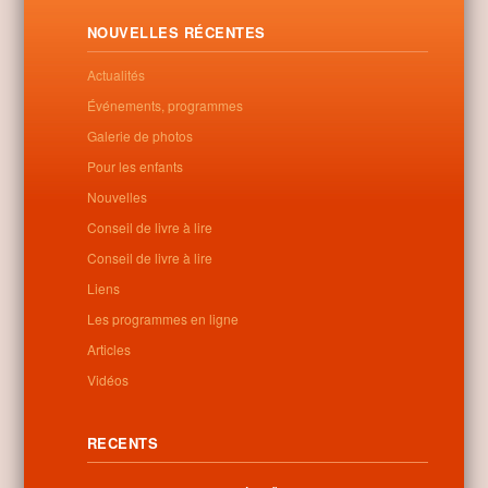
Krisztus testét a templom oltára előtt felállított jelképes sírba.
NOUVELLES RÉCENTES
Letöltés
Actualités
Événements, programmes
Galerie de photos
0
Pour les enfants
Nouvelles
Related Posts
Conseil de livre à lire
Conseil de livre à lire
No related posts found
Liens
Les programmes en ligne
Articles
Vidéos
Categories:
Non classé
RECENTS