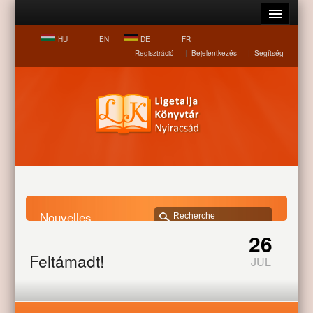
HU
EN
DE
FR
Regisztráció
|
Bejelentkezés
|
Segítség
Nouvelles
26
Page d accueil
Nouvelles
Feltámadt!
Feltámadt!
JUL
Feltámadt Krisztus! Húsvéttól pünkösdig köszöntik egymást így a
hívő görög katotikusok Nyíracsádon, Nagypénteken helyezték