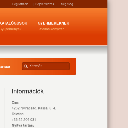
Regisztráció
|
Bejelentkezés
|
Segítség
KATALÓGUSOK
GYERMEKEKNEK
Gyűjtemények
Játékos könyvtár
sz időt
Információk
Cím:
4262 Nyíracsád, Kassai u. 4.
Telefon:
+36 52 206 031
Nyitva tartás: