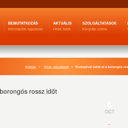
BEMUTATKOZÁS
AKTUÁLIS
SZOLGÁLTATÁSOK
Információk, kapcsolat
Hírek, fotók
Könyvtár, online
Nyitólap
Hírek, aktualitások
Énekszóval űzték el a borongós ros
 borongós rossz időt
6
OCT
0