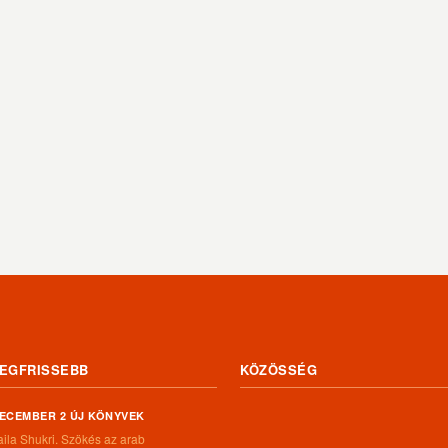
EGFRISSEBB
KÖZÖSSÉG
ECEMBER 2 ÚJ KÖNYVEK
aila Shukri. Szökés ​az arab