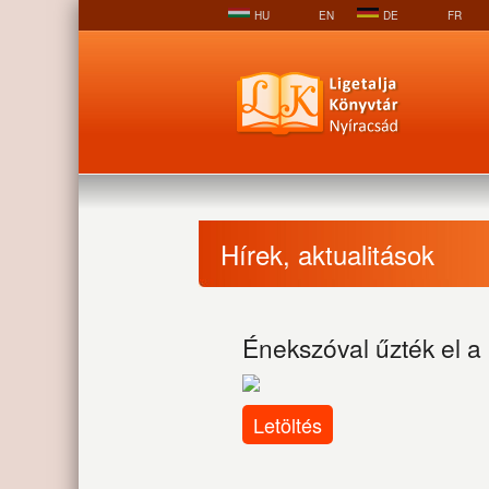
HU
EN
DE
FR
Hírek, aktualitások
Énekszóval űzték el a
Letöltés