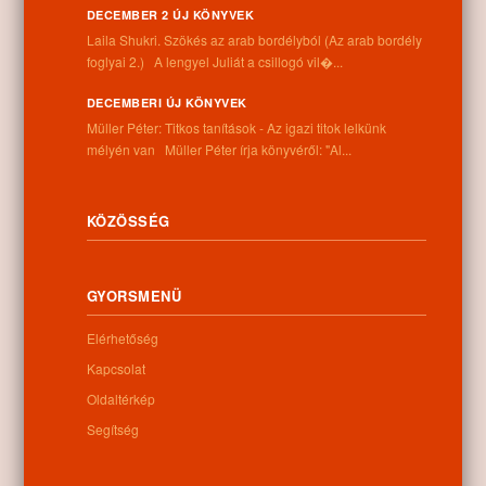
DECEMBER 2 ÚJ KÖNYVEK
Laila Shukri. Szökés ​az arab bordélyból (Az arab bordély
Letöltés
foglyai 2.) A lengyel Juliát a csillogó vil�...
DECEMBERI ÚJ KÖNYVEK
Müller Péter: Titkos tanítások - Az igazi titok lelkünk
mélyén van Müller Péter írja könyvéről: "Al...
0
KÖZÖSSÉG
Kapcsolódó anyagok
Nem található kapcsolódó anyag
GYORSMENÜ
Elérhetőség
Kapcsolat
Oldaltérkép
Kategóriák:
Egyéb
Segítség