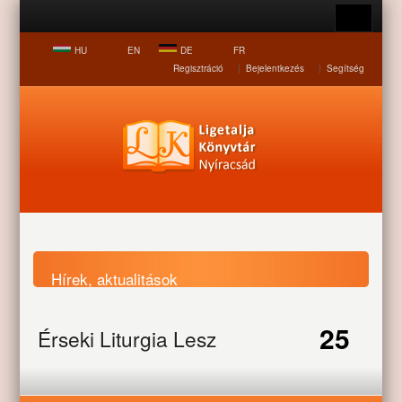
HU
EN
DE
FR
Regisztráció
|
Bejelentkezés
|
Segítség
Hírek, aktualitások
25
Érseki Liturgia Lesz
Nyitólap
Hírek, aktualitások
Érseki Liturgia Lesz
Nyíracsádon
Nyíracsádon
MAR