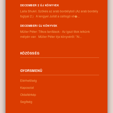
vibrálóan szellemes filmet.
DECEMBER 2 ÚJ KÖNYVEK
Laila Shukri. Szökés ​az arab bordélyból (Az arab bordély
“Az eddigi legmerészebb vállalkozás… egyedi teljesítmény egy
foglyai 2.) A lengyel Juliát a csillogó vil�...
rendkívül tehetséges és nagyratörő író tollából.” –
Matt Thorne,
Independent on Sunday
DECEMBERI ÚJ KÖNYVEK
Müller Péter: Titkos tanítások - Az igazi titok lelkünk
“David Mitchell egy hullámvasútra csábítja olvasóit, akik először
mélyén van Müller Péter írja könyvéről: "Al...
vonakodva szállnak fel, de miután belevágtak a kalandba, nem
akarják, hogy véget érjen az út. Velem legalábbis ez történt.” –
A.S.
Byatt, Guardian
KÖZÖSSÉG
“A jövőbe látás, az elmélkedés és a szórakoztatás ragyogó,
elégikus egyvelege.” –
Neel Mukherjee, The Times
GYORSMENÜ
“A mód, ahogy Mitchell a Felhőatlasz történetét elmeséli,
valósággal rabul ejtett.” –
Lawrence Norfolk, Independent
Elérhetőség
Kapcsolat
0
Oldaltérkép
Segítség
Kapcsolódó anyagok