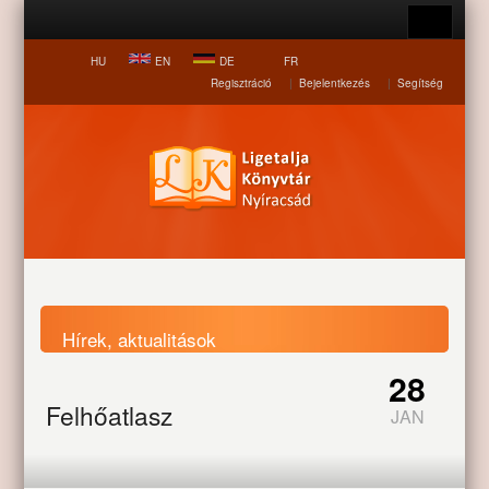
HU
EN
DE
FR
Regisztráció
|
Bejelentkezés
|
Segítség
Hírek, aktualitások
28
Felhőatlasz
Nyitólap
Hírek, aktualitások
Felhőatlasz
JAN