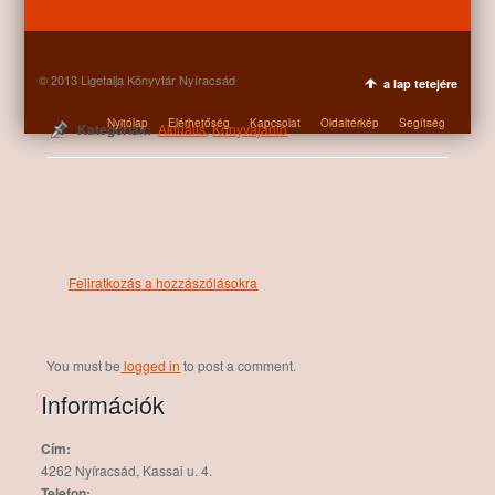
Nem található kapcsolódó anyag
© 2013 Ligetalja Könyvtár Nyíracsád
a lap tetejére
Nyitólap
Elérhetőség
Kapcsolat
Oldaltérkép
Segítség
Kategóriák:
Aktuális
,
Könyvajánló
Feliratkozás a hozzászólásokra
You must be
logged in
to post a comment.
Információk
Cím:
4262 Nyíracsád, Kassai u. 4.
Telefon: