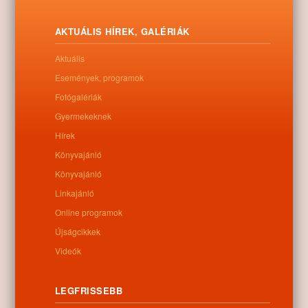
AKTUÁLIS HÍREK, GALÉRIÁK
Aktuális
Események, programok
Minden összefügg
Fotógalériák
Egy zaklatott életű ifjú zeneszerző az ihlet pillanatában ráérez az
Gyermekeknek
örökkévalóságra. Sorsszerű viszonyok, cinikus érzelmek és látnoki
Hírek
szerelmek motívumaiból hat történet rajzolódik ki, melyek
mindegyike túlmutat önmagán – egy leírhatatlan harmónia felé. Ez
Könyvajánló
az átkozottul tökéletes összhang szólal meg a Felhőatlasz
Könyvajánló
olvasóiban.
Linkajánló
David Mitchell bravúros felépítésű, virtuóz nyelvezetű művében az
Online programok
összefonódó életek minden időbeli és térbeli határt átlépve hatnak
Újságcikkek
egymásra. A lelkek korokon és kontinenseken át vándorolnak, akár
az égbolton átvonuló felhők. De ki irányítja sorsunkat: mi magunk
Videók
vagy valamilyen külső erő? Képesek vagyunk-e tanulni a múltból,
az előző életekből, vagy az emberiség újra és újra elköveti
ugyanazokat a hibákat?
LEGFRISSEBB
A regényből a Mátrix-trilógia és A parfüm rendezői forgattak