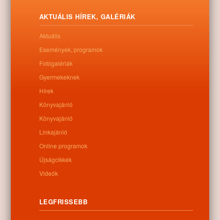
AKTUÁLIS HÍREK, GALÉRIÁK
Aktuális
Események, programok
Fotógalériák
Gyermekeknek
Hírek
Könyvajánló
Letöltés
Könyvajánló
Linkajánló
Online programok
Újságcikkek
0
Videók
Kapcsolódó anyagok
LEGFRISSEBB
Nem található kapcsolódó anyag