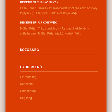
DECEMBER 2 ÚJ KÖNYVEK
Laila Shukri. Szökés ​az arab bordélyból (Az arab bordély
foglyai 2.) A lengyel Juliát a csillogó vil�...
DECEMBERI ÚJ KÖNYVEK
Kategóriák:
Egyéb
Müller Péter: Titkos tanítások - Az igazi titok lelkünk
mélyén van Müller Péter írja könyvéről: "Al...
KÖZÖSSÉG
Információk
Cím:
GYORSMENÜ
4262 Nyíracsád, Kassai u. 4.
Telefon:
Elérhetőség
+36 52 206 031
Kapcsolat
Nyitva tartás:
Hétfő: 9:00-12:00 13:00-16:30
Oldaltérkép
Kedd: 9:00-12:00 13:00-16:30
Segítség
Szerda: 9:00-12:00 13:00-16:30
Csütörtök: 9:00-12:00 13:00-16:30
Péntek: 9:00-12:00 13:00-16:30