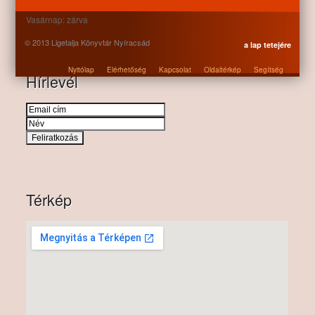
Szombat: 9:00-12:00
Vasárnap: zárva
© 2013 Ligetalja Könyvtár Nyíracsád
a lap tetejére
Nyitólap
Elérhetőség
Kapcsolat
Oldaltérkép
Segítség
Hírlevél
Térkép