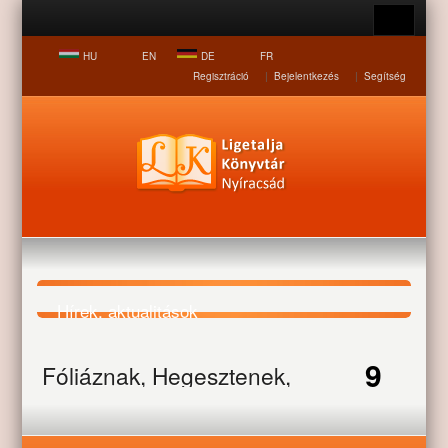
HU
EN
DE
FR
Regisztráció
|
Bejelentkezés
|
Segítség
Hírek, aktualitások
9
Fóliáznak, Hegesztenek,
Nyitólap
Hírek, aktualitások
Fóliáznak, Hegesztenek,
Befőznek
Befőznek
JUL