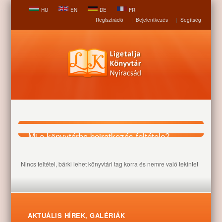
HU
EN
DE
FR
Regisztráció
|
Bejelentkezés
|
Segítség
Mi a könyvtárba beiratkozás feltétele?
Nincs feltétel, bárki lehet könyvtári tag korra és nemre való tekintet
Nyitólap
Hírek, aktualitások
Mi a könyvtárba
nélkül.
beiratkozás feltétele?
AKTUÁLIS HÍREK, GALÉRIÁK