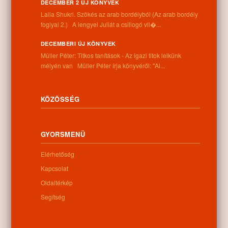
DECEMBER 2 ÚJ KÖNYVEK
Laila Shukri. Szökés ​az arab bordélyból (Az arab bordély
Cím:
foglyai 2.) A lengyel Juliát a csillogó vil�...
4262 Nyíracsád, Kassai u. 4.
Telefon:
DECEMBERI ÚJ KÖNYVEK
+36 52 206 031
Müller Péter: Titkos tanítások - Az igazi titok lelkünk
Nyitva tartás:
mélyén van Müller Péter írja könyvéről: "Al...
Hétfő: 9:00-12:00 13:00-16:30
Kedd: 9:00-12:00 13:00-16:30
Szerda: 9:00-12:00 13:00-16:30
Csütörtök: 9:00-12:00 13:00-16:30
KÖZÖSSÉG
Péntek: 9:00-12:00 13:00-16:30
Szombat: 9:00-12:00
Vasárnap: zárva
GYORSMENÜ
Elérhetőség
Hírlevél
Kapcsolat
Oldaltérkép
Segítség