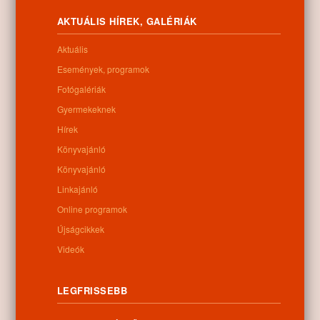
Letöltés
AKTUÁLIS HÍREK, GALÉRIÁK
Aktuális
Események, programok
0
Fotógalériák
Gyermekeknek
Kapcsolódó anyagok
Hírek
Könyvajánló
Nem található kapcsolódó anyag
Könyvajánló
Linkajánló
Online programok
Újságcikkek
Kategóriák:
Egyéb
Videók
LEGFRISSEBB
Információk