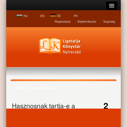
HU
EN
DE
FR
Regisztráció
|
Bejelentkezés
|
Segítség
Hírek, aktualitások
2
Hasznosnak tartja-e a
Nyitólap
Hírek, aktualitások
Hasznosnak tartja-e a
légkondicionálást?
JUL
légkondicionálást?