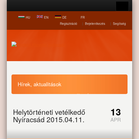
HU
EN
DE
FR
Regisztráció
|
Bejelentkezés
|
Segítség
Hírek, aktualitások
Nyitólap
Hírek, aktualitások
Helytörténeti vetélkedő
13
Helytörténeti vetélkedő
Nyíracsád 2015.04.11.
Nyíracsád 2015.04.11.
APR