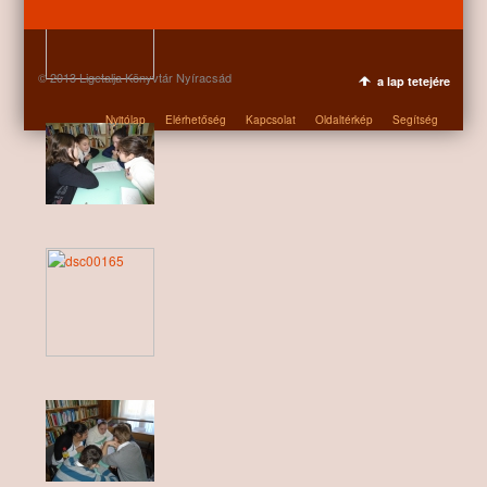
© 2013 Ligetalja Könyvtár Nyíracsád
a lap tetejére
Nyitólap
Elérhetőség
Kapcsolat
Oldaltérkép
Segítség