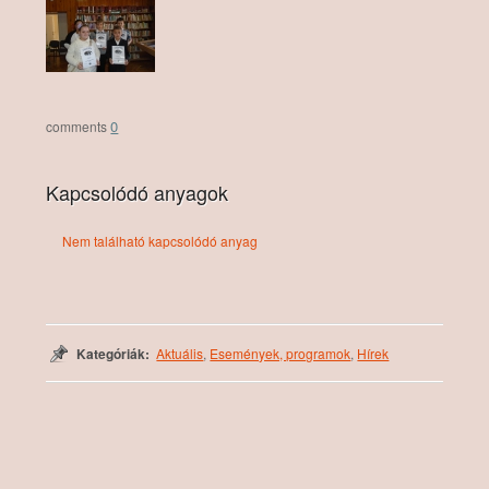
0
Kapcsolódó anyagok
Nem található kapcsolódó anyag
Kategóriák:
Aktuális
,
Események, programok
,
Hírek