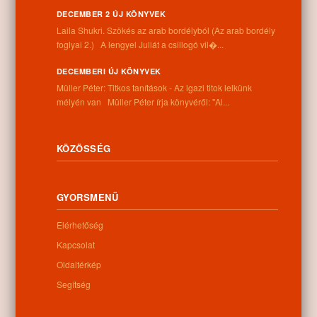
képen.
DECEMBER 2 ÚJ KÖNYVEK
Laila Shukri. Szökés ​az arab bordélyból (Az arab bordély
A gyerekek nagyon ügyesen szerepeltek, büszkék lehetünk rájuk.
foglyai 2.) A lengyel Juliát a csillogó vil�...
A legjobban szereplő csapat a 6/A. 67 pontot ért el, Antal Vivien,
DECEMBERI ÚJ KÖNYVEK
Kapusi Szabolcs, Kiss Norbert, Madarasi Szandra, Piránszki
Müller Péter: Titkos tanítások - Az igazi titok lelkünk
Nándor. Gratulálunk nekik.
mélyén van Müller Péter írja könyvéről: "Al...
Találkozunk újra ősszel a 7-8. osztály részvételével.
KÖZÖSSÉG
Varga Józsefné
intézményvezető
GYORSMENÜ
Elérhetőség
Kapcsolat
Oldaltérkép
Segítség