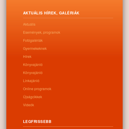
AKTUÁLIS HÍREK, GALÉRIÁK
Aktuális
Események, programok
Fotógalériák
2015. április 11-én a Ligetalja Könyvtárban helytörténeti vetélkedőt
rendeztünk a Szent Piroska Görögkatolikus Általános Iskola 5-6.
Gyermekeknek
osztály tanulói részére Jaczkó Ádám pedagógus összefogásával.
Hírek
Április 11-e, József Attila születésnapja, a költészet napja
Magyarországon.
Könyvajánló
Könyvajánló
A vetélkedőn szintén megemlékeztünk erről a napról méghozzá
Linkajánló
úgy, hogy a feladatlapon plusz pont megszerzéséért szerepelt,
hogy milyen eseményt ünnepelünk még ezen a napon.
Online programok
Újságcikkek
6 csapat 22 tanulója vállalta a megmérettetést. A tanulók a
vetélkedő előtt felkészülhettek a könyvtárban összeállított
Videók
anyagból. Témájában, pl.: Nyíracsád címeréről, díszpolgárainkról,
templomainkról, köztéri alkotásokról, intézményekről szóltak a
LEGFRISSEBB
kérdések. Új feladatként a Mi micsoda kérdés szerepelt, amelyben
nyíracsádi látnivalók részleteiből kellett kitalálni, hogy mi látható a