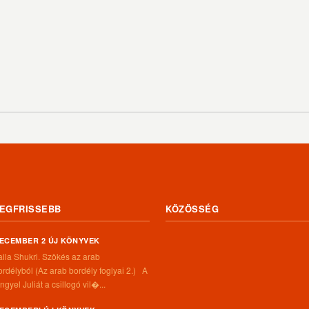
EGFRISSEBB
KÖZÖSSÉG
ECEMBER 2 ÚJ KÖNYVEK
aila Shukri. Szökés ​az arab
ordélyból (Az arab bordély foglyai 2.) A
ngyel Juliát a csillogó vil�...