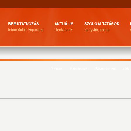
BEMUTATKOZÁS
AKTUÁLIS
SZOLGÁLTATÁSOK
Információk, kapcsolat
Hírek, fotók
Könyvtár, online
Nyitólap
Katalógusok
Régen és most
cikk