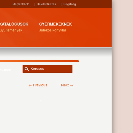
Regisztráció
|
Bejelentkezés
|
Segítség
KATALÓGUSOK
GYERMEKEKNEK
Gyűjtemények
Játékos könyvtár
_kozepe
← Previous
Next →