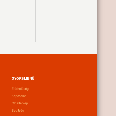
GYORSMENÜ
Elérhetőség
Kapcsolat
Oldaltérkép
Segítség