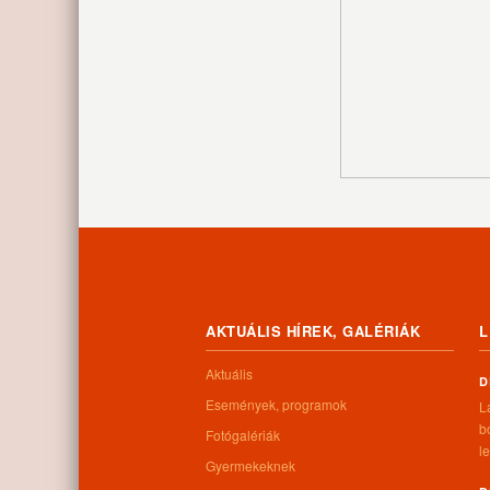
AKTUÁLIS HÍREK, GALÉRIÁK
L
Aktuális
D
Események, programok
L
b
Fotógalériák
le
Gyermekeknek