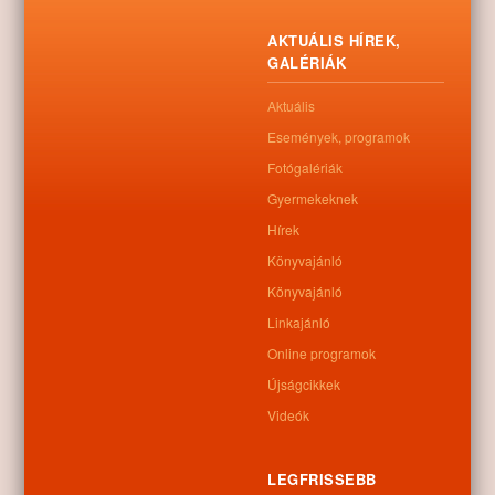
AKTUÁLIS HÍREK,
GALÉRIÁK
Aktuális
Események, programok
Fotógalériák
Gyermekeknek
Hírek
Könyvajánló
Könyvajánló
Linkajánló
Online programok
Újságcikkek
0
Videók
Kapcsolódó anyagok
LEGFRISSEBB