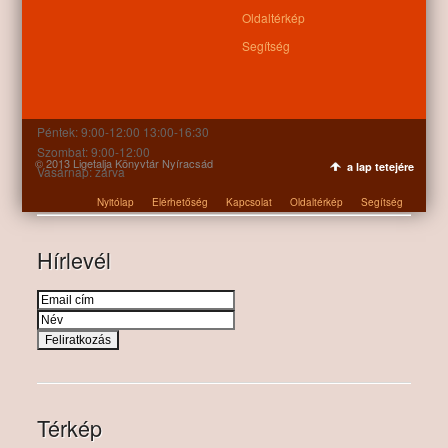
+36 52 206 031
Oldaltérkép
Nyitva tartás:
Segítség
Hétfő: 9:00-12:00 13:00-16:30
Kedd: 9:00-12:00 13:00-16:30
Szerda: 9:00-12:00 13:00-16:30
Csütörtök: 9:00-12:00 13:00-16:30
Péntek: 9:00-12:00 13:00-16:30
Szombat: 9:00-12:00
© 2013 Ligetalja Könyvtár Nyíracsád
a lap tetejére
Vasárnap: zárva
Nyitólap
Elérhetőség
Kapcsolat
Oldaltérkép
Segítség
Hírlevél
Térkép