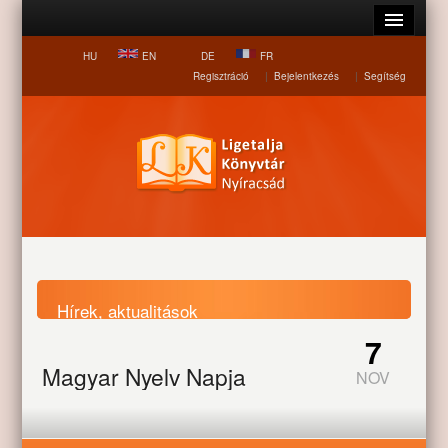
HU
EN
DE
FR
Regisztráció
|
Bejelentkezés
|
Segítség
Hírek, aktualitások
7
Magyar Nyelv Napja
NOV
Nyitólap
Hírek, aktualitások
Magyar Nyelv Napja