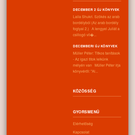
Nem található kapcsolódó anyag
DECEMBER 2 ÚJ KÖNYVEK
Laila Shukri. Szökés ​az arab
bordélyból (Az arab bordély
foglyai 2.) A lengyel Juliát a
Kategóriák:
Aktuális
,
Egyéb
,
Események, programok
,
Hírek
csillogó vil�...
DECEMBERI ÚJ KÖNYVEK
Müller Péter: Titkos tanítások
- Az igazi titok lelkünk
mélyén van Müller Péter írja
könyvéről: "Al...
Feliratkozás a hozzászólásokra
KÖZÖSSÉG
You must be
logged in
to post a comment.
Információk
GYORSMENÜ
Cím:
Elérhetőség
4262 Nyíracsád, Kassai u. 4.
Kapcsolat
Telefon: