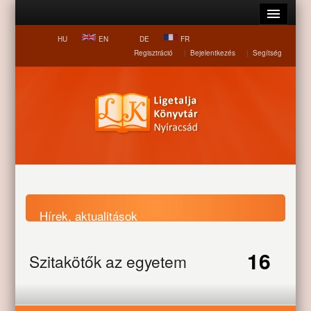
HU
EN
DE
FR
Regisztráció
|
Bejelentkezés
|
Segítség
Hírek, aktualitások
16
Szitakötők az egyetem
Nyitólap
Hírek, aktualitások
Szitakötők az egyetem
napján
napján
OCT