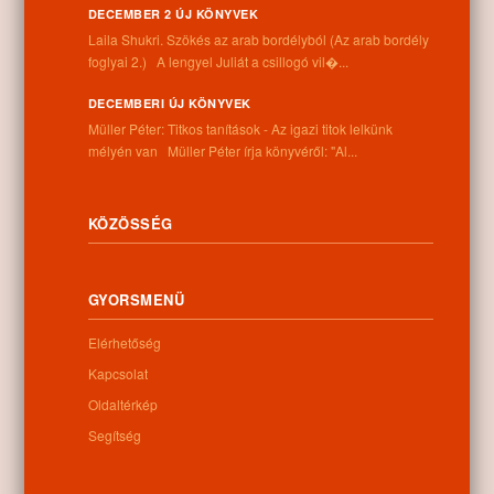
DECEMBER 2 ÚJ KÖNYVEK
Laila Shukri. Szökés ​az arab bordélyból (Az arab bordély
foglyai 2.) A lengyel Juliát a csillogó vil�...
0
DECEMBERI ÚJ KÖNYVEK
Müller Péter: Titkos tanítások - Az igazi titok lelkünk
Kapcsolódó anyagok
mélyén van Müller Péter írja könyvéről: "Al...
Nem található kapcsolódó anyag
KÖZÖSSÉG
GYORSMENÜ
Kategóriák:
Újságcikkek
Elérhetőség
Kapcsolat
Oldaltérkép
Információk
Segítség
Cím: