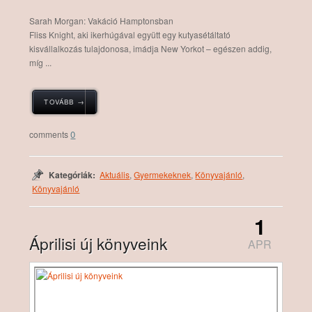
Sarah Morgan: Vakáció Hamptonsban
Fliss Knight, aki ikerhúgával együtt egy kutyasétáltató
kisvállalkozás tulajdonosa, imádja New Yorkot – egészen addig,
míg ...
TOVÁBB →
0
Kategóriák:
Aktuális
,
Gyermekeknek
,
Könyvajánló
,
Könyvajánló
1
Áprilisi új könyveink
APR