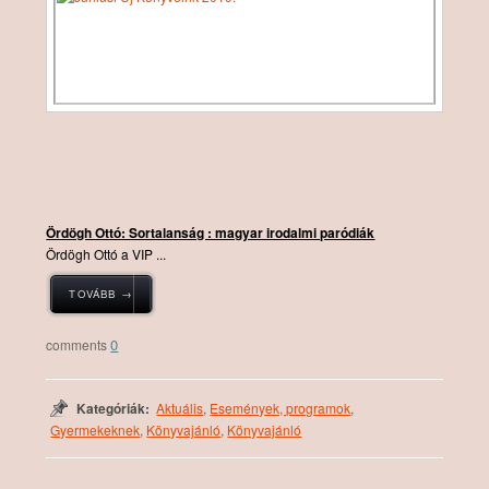
Ördögh Ottó: Sortalanság : magyar irodalmi paródiák
Ördögh Ottó a VIP ...
TOVÁBB →
0
Kategóriák:
Aktuális
,
Események, programok
,
Gyermekeknek
,
Könyvajánló
,
Könyvajánló