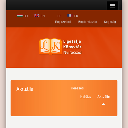
HU
EN
DE
FR
Regisztráció
|
Bejelentkezés
|
Segítség
Aktuális
Nyitólap
Aktuális