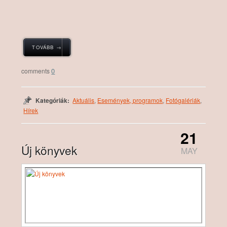
TOVÁBB →
0
Kategóriák:
Aktuális
,
Események, programok
,
Fotógalériák
,
Hírek
21
Új könyvek
MAY