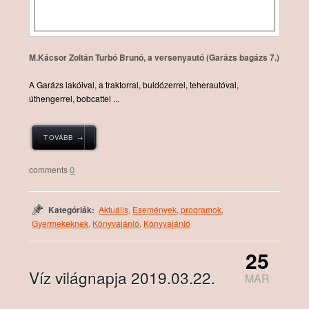
M.Kácsor Zoltán Turbó Brunó, a versenyautó (Garázs bagázs 7.)
A Garázs lakóival, a traktorral, buldózerrel, teherautóval,
úthengerrel, bobcattel ...
TOVÁBB →
0
Kategóriák:
Aktuális
,
Események, programok
,
Gyermekeknek
,
Könyvajánló
,
Könyvajánló
25
Víz világnapja 2019.03.22.
MAR