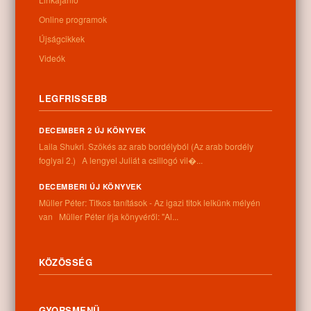
Online programok
Újságcikkek
Videók
TOVÁBB →
LEGFRISSEBB
0
DECEMBER 2 ÚJ KÖNYVEK
Laila Shukri. Szökés ​az arab bordélyból (Az arab bordély
Kategóriák:
Aktuális
,
Események, programok
,
Fotógalériák
foglyai 2.) A lengyel Juliát a csillogó vil�...
DECEMBERI ÚJ KÖNYVEK
18
Nyíracsádi Gondolatok
Müller Péter: Titkos tanítások - Az igazi titok lelkünk mélyén
Irodalmi Antológia
van Müller Péter írja könyvéről: "Al...
SEP
KÖZÖSSÉG
GYORSMENÜ