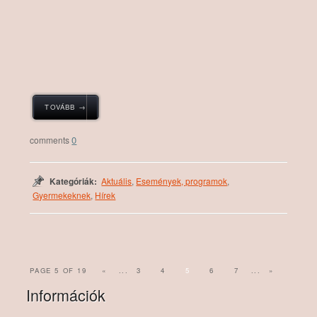
TOVÁBB →
0
Kategóriák:
Aktuális
,
Események, programok
,
Gyermekeknek
,
Hírek
PAGE 5 OF 19
«
...
3
4
5
6
7
...
»
Információk