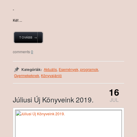
Két ...
TOVÁBB →
0
Kategóriák:
Aktuális
,
Események, programok
,
Gyermekeknek
,
Könyvajánló
16
Júliusi Új Könyveink 2019.
JUL