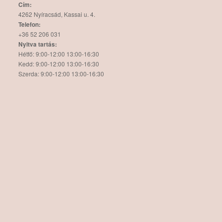
Cím:
4262 Nyíracsád, Kassai u. 4.
Telefon:
+36 52 206 031
Nyitva tartás:
Hétfő: 9:00-12:00 13:00-16:30
Kedd: 9:00-12:00 13:00-16:30
Szerda: 9:00-12:00 13:00-16:30
Csütörtök: 9:00-12:00 13:00-16:30
Péntek: 9:00-12:00 13:00-16:30
Szombat: 9:00-12:00
Vasárnap: zárva
Hírlevél