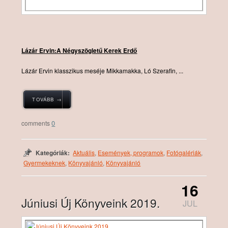
Lázár Ervin:A Négyszögletű Kerek Erdő
Lázár Ervin klasszikus meséje Mikkamakka, Ló Szerafin, ...
TOVÁBB →
0
Kategóriák:
Aktuális
,
Események, programok
,
Fotógalériák
,
Gyermekeknek
,
Könyvajánló
,
Könyvajánló
16
Júniusi Új Könyveink 2019.
JUL