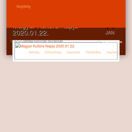
Kategóriák:
Aktuális
,
Hírek
Segítség
14
Magyar Kultúra Napja
2020.01.22.
JAN
© 2013 Ligetalja Könyvtár Nyíracsád
a lap tetejére
Nyitólap
Elérhetőség
Kapcsolat
Oldaltérkép
Segítség