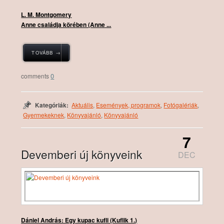
L. M. Montgomery
Anne ​családja körében (Anne ...
TOVÁBB →
0
Kategóriák:
Aktuális
,
Események, programok
,
Fotógalériák
,
Gyermekeknek
,
Könyvajánló
,
Könyvajánló
7
Devemberi új könyveink
DEC
Dániel András: Egy kupac kufli (Kuflik 1.)