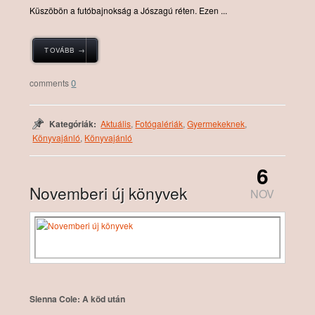
Küszöbön a futóbajnokság a Jószagú réten. Ezen ...
TOVÁBB →
0
Kategóriák:
Aktuális
,
Fotógalériák
,
Gyermekeknek
,
Könyvajánló
,
Könyvajánló
6
Novemberi új könyvek
NOV
Sienna Cole: A köd után