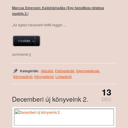
Marcus Emerson: Kalóztámadás (Egy hatodikos nindzsa
naplója 2.)
„Az ​egész hacacáré hétfő reggel ...
TOVÁBB →
0
Kategóriák:
Aktuális
,
Fotógalériák
,
Gyermekeknek
,
Könyvajánló
,
Könyvajánló
,
Linkajánló
13
Decemberi új könyveink 2.
DEC