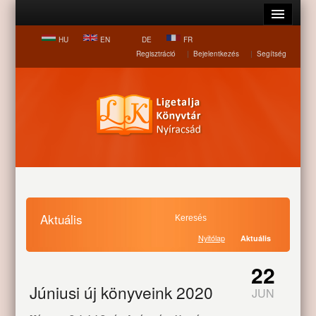
HU
EN
DE
FR
Regisztráció
|
Bejelentkezés
|
Segítség
Aktuális
Nyitólap
Aktuális
22
Júniusi új könyveink 2020
JUN