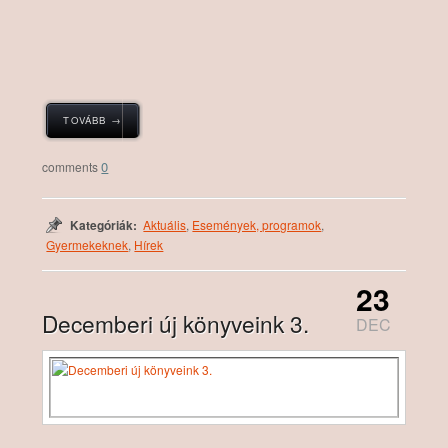
TOVÁBB →
0
Kategóriák:
Aktuális
,
Események, programok
,
Gyermekeknek
,
Hírek
23
Decemberi új könyveink 3.
DEC