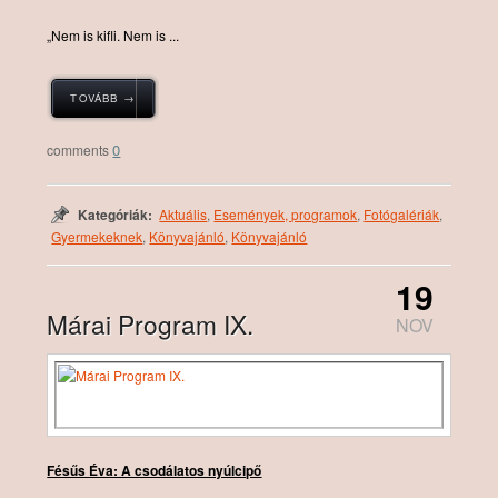
„Nem is kifli. Nem is ...
TOVÁBB →
0
Kategóriák:
Aktuális
,
Események, programok
,
Fotógalériák
,
Gyermekeknek
,
Könyvajánló
,
Könyvajánló
19
Márai Program IX.
NOV
Fésűs Éva: A csodálatos nyúlcipő