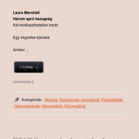
Laura Marshall
Három ​apró hazugság
Két ​elválaszthatatlan barát
Egy végzetes éjszaka
Amikor ...
TOVÁBB →
0
Kategóriák:
Aktuális
,
Események, programok
,
Fotógalériák
,
Gyermekeknek
,
Könyvajánló
,
Könyvajánló
PAGE 4 OF 19
«
...
2
3
4
5
6
...
»