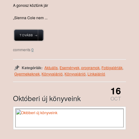
A ​gonosz köztünk jár
„Sienna Cole nem ...
TOVÁBB →
0
Kategóriák:
Aktuális
,
Események, programok
,
Fotógalériák
,
Gyermekeknek
,
Könyvajánló
,
Könyvajánló
,
Linkajánló
16
Októberi új könyveink
OCT