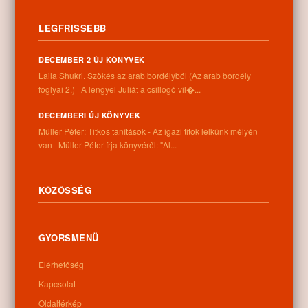
TOVÁBB →
LEGFRISSEBB
0
DECEMBER 2 ÚJ KÖNYVEK
Laila Shukri. Szökés ​az arab bordélyból (Az arab bordély
foglyai 2.) A lengyel Juliát a csillogó vil�...
Kategóriák:
Aktuális
,
Gyermekeknek
,
Könyvajánló
DECEMBERI ÚJ KÖNYVEK
18
Müller Péter: Titkos tanítások - Az igazi titok lelkünk mélyén
Közlemény
MAR
van Müller Péter írja könyvéről: "Al...
TOVÁBB →
KÖZÖSSÉG
0
GYORSMENÜ
Elérhetőség
Kapcsolat
Oldaltérkép