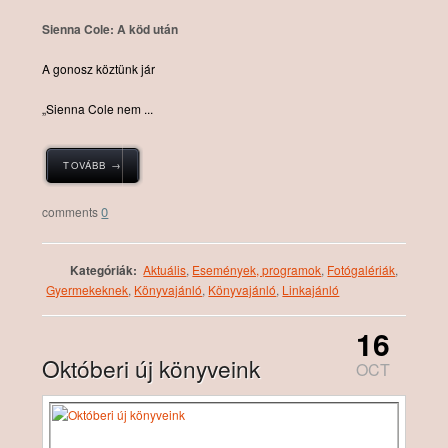
Sienna Cole: A köd után
A ​gonosz köztünk jár
„Sienna Cole nem ...
TOVÁBB →
0
Kategóriák:
Aktuális
,
Események, programok
,
Fotógalériák
,
Gyermekeknek
,
Könyvajánló
,
Könyvajánló
,
Linkajánló
16
Októberi új könyveink
OCT