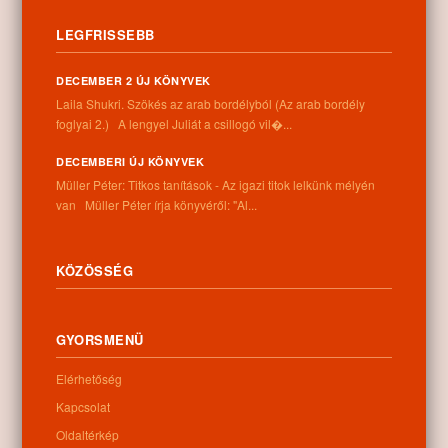
LEGFRISSEBB
Dániel András: Egy kupac kufli (Kuflik 1.)
DECEMBER 2 ÚJ KÖNYVEK
„Nem is kifli. Nem is ...
Laila Shukri. Szökés ​az arab bordélyból (Az arab bordély
foglyai 2.) A lengyel Juliát a csillogó vil�...
TOVÁBB →
DECEMBERI ÚJ KÖNYVEK
Müller Péter: Titkos tanítások - Az igazi titok lelkünk mélyén
0
van Müller Péter írja könyvéről: "Al...
Kategóriák:
Aktuális
,
Események, programok
,
Fotógalériák
,
KÖZÖSSÉG
Gyermekeknek
,
Könyvajánló
,
Könyvajánló
19
GYORSMENÜ
Márai Program IX.
NOV
Elérhetőség
Kapcsolat
Oldaltérkép