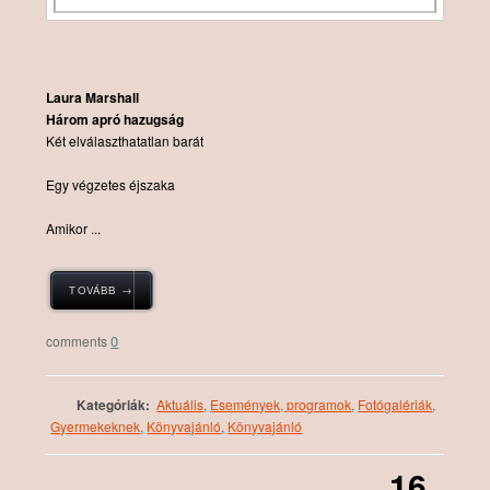
Laura Marshall
Három ​apró hazugság
Két ​elválaszthatatlan barát
Egy végzetes éjszaka
Amikor ...
TOVÁBB →
0
Kategóriák:
Aktuális
,
Események, programok
,
Fotógalériák
,
Gyermekeknek
,
Könyvajánló
,
Könyvajánló
16