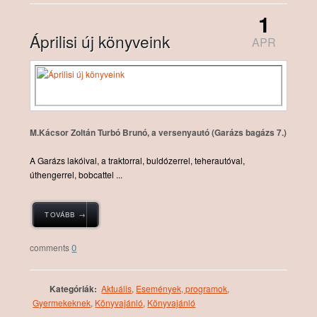
1
Áprilisi új könyveink
APR
M.Kácsor Zoltán Turbó Brunó, a versenyautó (Garázs bagázs 7.)
A Garázs lakóival, a traktorral, buldózerrel, teherautóval,
úthengerrel, bobcattel ...
TOVÁBB →
0
Kategóriák:
Aktuális
,
Események, programok
,
Gyermekeknek
,
Könyvajánló
,
Könyvajánló