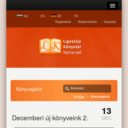
HU
EN
DE
FR
Regisztráció
|
Bejelentkezés
|
Segítség
Könyvajánló
Nyitólap
Könyvajánló
13
Decemberi új könyveink 2.
DEC