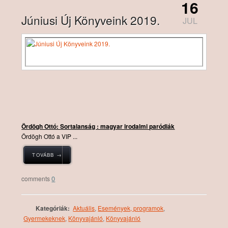
16
Júniusi Új Könyveink 2019.
JUL
Ördögh Ottó: Sortalanság : magyar irodalmi paródiák
Ördögh Ottó a VIP ...
TOVÁBB →
0
Kategóriák:
Aktuális
,
Események, programok
,
Gyermekeknek
,
Könyvajánló
,
Könyvajánló