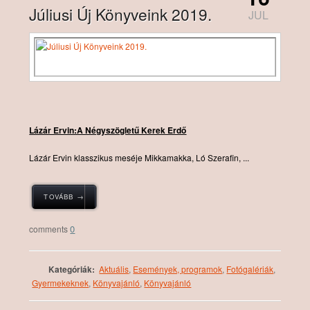
Júliusi Új Könyveink 2019.
JUL
Lázár Ervin:A Négyszögletű Kerek Erdő
Lázár Ervin klasszikus meséje Mikkamakka, Ló Szerafin, ...
TOVÁBB →
0
Kategóriák:
Aktuális
,
Események, programok
,
Fotógalériák
,
Gyermekeknek
,
Könyvajánló
,
Könyvajánló