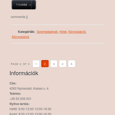
TOVÁBB →
0
Kategóriák:
Gyermekeknek
,
Hírek
,
Könyvajánló
,
Könyvajánló
PAGE 2 OF 5
1
2
3
4
5
Információk
Cím:
4262 Nyíracsád, Kassai u. 4.
Telefon:
+36 52 206 031
Nyitva tartás:
Hétfő: 9:00-12:00 13:00-16:30
Kedd: 9:00-12:00 13:00-16:30