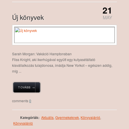
21
Új könyvek
MAY
Sarah Morgan: Vakáció Hamptonsban
Fliss Knight, aki ikerhúgával együtt egy kutyasétáltató
kisvállalkozás tulajdonosa, imádja New Yorkot – egészen addig,
míg ...
TOVÁBB →
0
Kategóriák:
Aktuális
,
Gyermekeknek
,
Könyvajánló
,
Könyvajánló