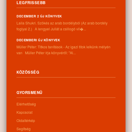
LEGFRISSEBB
Ismertnek lenni nagyon menő, ugye? Tévedés! A tizenhét éves
Mackenzie-t például egyáltalán nem zavarja, hogy két barátján
DECEMBER 2 ÚJ KÖNYVEK
kívül a többi ...
Laila Shukri. Szökés ​az arab bordélyból (Az arab bordély
foglyai 2.) A lengyel Juliát a csillogó vil�...
TOVÁBB →
DECEMBERI ÚJ KÖNYVEK
Müller Péter: Titkos tanítások - Az igazi titok lelkünk mélyén
0
van Müller Péter írja könyvéről: "Al...
Kategóriák:
Gyermekeknek
,
Könyvajánló
KÖZÖSSÉG
5
Luigi Garlando:
GYORSMENÜ
Kezdőrúgás
JUL
Elérhetőség
A Gól! sorozat első része.
Kapcsolat
Amikor Gaston Champignon, a francia válogatott egykori játékosa
meglátja Tommit az udvaron dekázni, azonnal tudja, ...
Oldaltérkép
Segítség