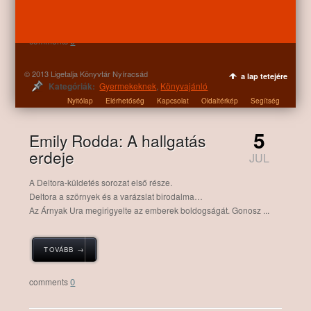
TOVÁBB →
0
© 2013 Ligetalja Könyvtár Nyíracsád
a lap tetejére
Kategóriák:
Gyermekeknek
,
Könyvajánló
Nyitólap
Elérhetőség
Kapcsolat
Oldaltérkép
Segítség
5
Emily Rodda: A hallgatás
erdeje
JUL
A Deltora-küldetés sorozat első része.
Deltora a szörnyek és a varázslat birodalma…
Az Árnyak Ura megirigyelte az emberek boldogságát. Gonosz ...
TOVÁBB →
0