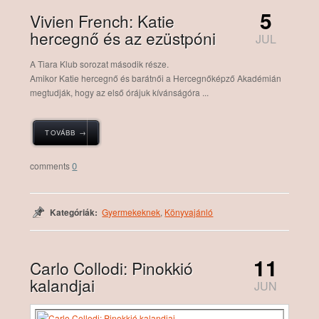
5
Vivien French: Katie
hercegnő és az ezüstpóni
JUL
A Tiara Klub sorozat második része.
Amikor Katie hercegnő és barátnői a Hercegnőképző Akadémián
megtudják, hogy az első órájuk kívánságóra ...
TOVÁBB →
0
Kategóriák:
Gyermekeknek
,
Könyvajánló
11
Carlo Collodi: Pinokkió
kalandjai
JUN