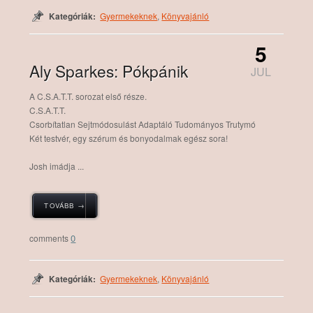
Kategóriák:
Gyermekeknek
,
Könyvajánló
5
Aly Sparkes: Pókpánik
JUL
A C.S.A.T.T. sorozat első része.
C.S.A.T.T.
Csorbítatlan Sejtmódosulást Adaptáló Tudományos Trutymó
Két testvér, egy szérum és bonyodalmak egész sora!
Josh imádja ...
TOVÁBB →
0
Kategóriák:
Gyermekeknek
,
Könyvajánló