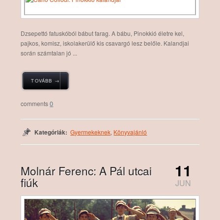
Dzsepettó fatuskóból bábut farag. A bábu, Pinokkió életre kel,
pajkos, komisz, iskolakerülő kis csavargó lesz belőle. Kalandjai
során számtalan jó ...
TOVÁBB →
0
Kategóriák:
Gyermekeknek
,
Könyvajánló
11
Molnár Ferenc: A Pál utcai
fiúk
JUN