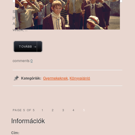
Szereplői józsefvárosi gyerekek, akiknek két bérház közötti grund
jelenti a játékszabadságot.
A Pál utcai grundon délutánonként kisdiákok játszanak. Hírét
veszik, ...
TOVÁBB →
0
Kategóriák:
Gyermekeknek
,
Könyvajánló
PAGE 5 OF 5
1
2
3
4
5
Információk
Cím: