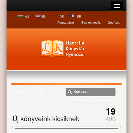
HU
EN
DE
FR
Regisztráció
|
Bejelentkezés
|
Segítség
Könyvajánló
Nyitólap
Könyvajánló
19
Új könyveink kicsiknek
AUG